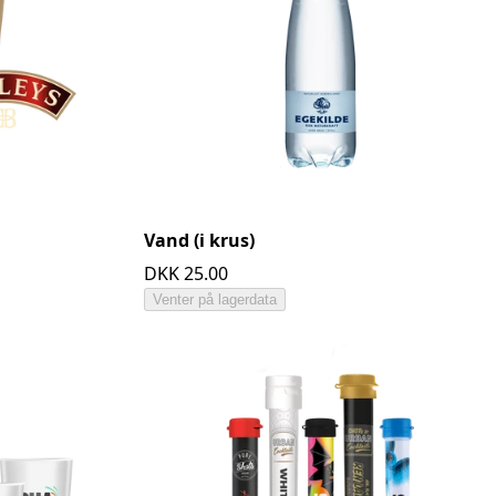
Vand (i krus)
DKK 25.00
Venter på lagerdata