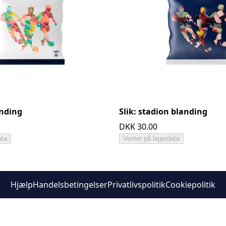
anding
Slik: stadion blanding
DKK 30.00
ata
Venter på lagerdata
Hjælp
Handelsbetingelser
Privatlivspolitik
Cookiepolitik