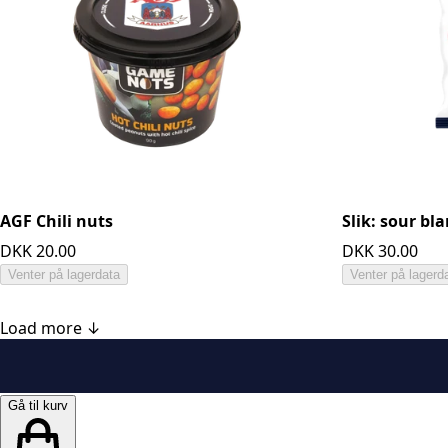
AGF Chili nuts
Slik: sour bl
DKK 20.00
DKK 30.00
Venter på lagerdata
Venter på lagerd
Load more ↓
Gå til kurv