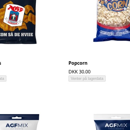
s
Popcorn
DKK 30.00
ata
Venter på lagerdata